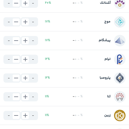
آشناتک
%
-
+
-
%
20
-
-
موج
%
-
+
-
%
17
-
-
پیشگام
%
-
+
-
%
17
-
-
تیام
%
-
+
-
%
12
-
-
پتروصبا
%
-
+
-
%
12
-
-
ثنا
%
-
+
-
%
11
-
-
زرین
%
-
+
-
%
11
-
-