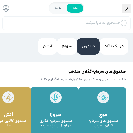
کمان
توربو
جستجوی نماد یا شرکت
در یک نگاه
صندوق
سهام
آپشن
صندوق‌های سرمایه‌گذاری منتخب
با توجه به میزان ریسک، روی صندوق‌ها سرمایه‌گذاری کنید
موج
فیروزا
آتش
صندوق هاي سرمايه
صندوق سرمايه گذاري
صندوق كالايي مبت
گذاري اهرمي
در اوراق با درآمدثابت
طلا