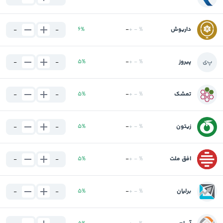
داریوش
%
-
+
-
%
6
-
-
پ
ی
پیروز
%
-
+
-
%
5
-
-
تمشک
%
-
+
-
%
5
-
-
زیتون
%
-
+
-
%
5
-
-
افق ملت
%
-
+
-
%
5
-
-
برلیان
%
-
+
-
%
5
-
-