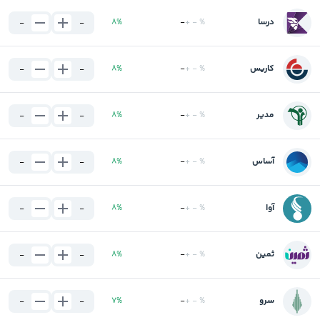
درسا
%
-
+
-
%
8
-
-
کاریس
%
-
+
-
%
8
-
-
مدیر
%
-
+
-
%
8
-
-
آساس
%
-
+
-
%
8
-
-
آوا
%
-
+
-
%
8
-
-
ثمین
%
-
+
-
%
8
-
-
سرو
%
-
+
-
%
7
-
-