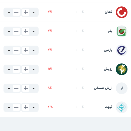
کمان
%
-
+
-
%
-4
-
-
بذر
%
-
+
-
%
-4
-
-
پارتین
%
-
+
-
%
-4
-
-
رویش
%
-
+
-
%
-5
-
-
ا
ر
ارزش مسکن
%
-
+
-
%
-8
-
-
ثروت
%
-
+
-
%
-21
-
-