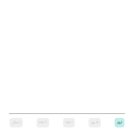
۱روز
۵ روز
۱ ماه
۶ ماه
۱ سال