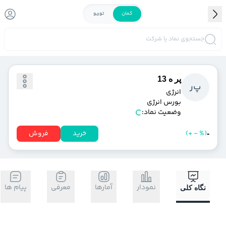
کمان
توربو
جستجوی نماد یا شرکت
پر ه 13
پ
ر
انرژي
بورس انرژی
وضعیت نماد:
)
%
-
+
(
خرید
فروش
-
نمودار
آمارها
معرفی
پیام ها
نگاه کلی