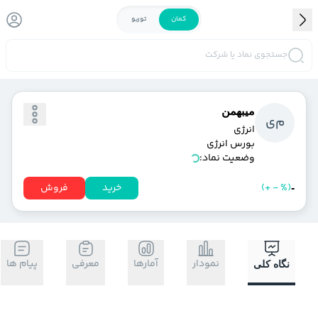
کمان
توربو
جستجوی نماد یا شرکت
ميبهمن
م
ي
انرژي
بورس انرژی
وضعیت نماد:
)
%
-
+
(
خرید
فروش
-
نمودار
آمارها
معرفی
پیام ها
نگاه کلی