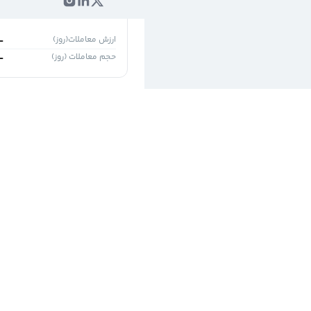
۱روز
۵ روز
ارزش معاملات(روز)
-
حجم معاملات (روز)
-
نظر شما چیه
در متن پست خود 
کنید.