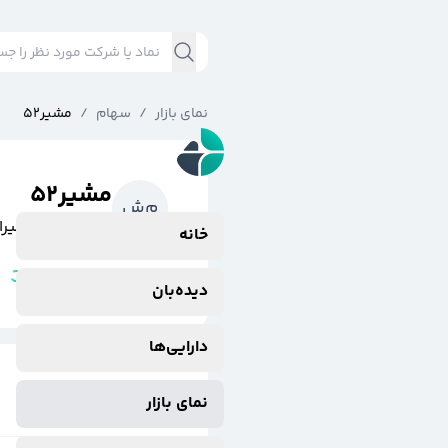
نمای بازار
/
سهام
/
مشير52
مشير52
م
ش
مشاركت ش شيراز52-3ماهه18
خانه
مشتقه
وضعیت نماد:
دیده‌بان
دارایی‌ها
نمای بازار