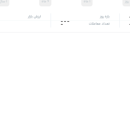
۱ ماه
۶ ماه
۱ سال
بازه روز
ارزش بازار
-
-
-
تعداد معاملات
-
؟
کاربران دیگر را با @، نمادهای مورد نظر را با $ و تگ‌ها را با # مشخص
جدیدترین‌
هیچ پست یافت نشد!