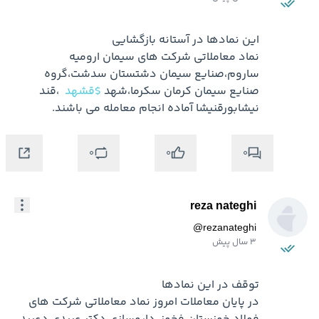
نماد معاملاتي شركت هاي سيمان اروميه 
ساروم،صنايع سيمان دشتستان سدشت،گروه 
صنايع سيمان کرمان سکرما،شهد 
$قشهد
 ،قند 
نيشابورقنيشا آماده انجام معامله مي باشند.
0
0
0
reza nateghi
@
rezanateghi
3 سال پیش
در پايان معاملات امروز نماد معاملاتي شركت هاي 