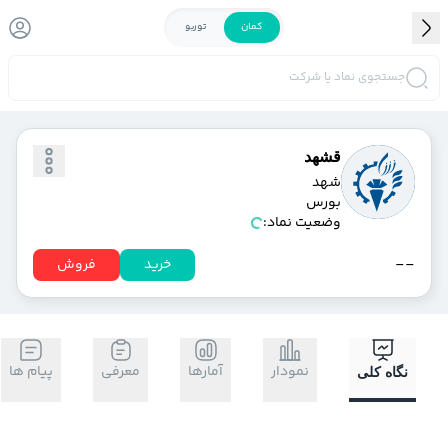
کمان
توربو
جستجوی نماد یا شرکت
قشهد
شهد
بورس
وضعیت نماد:
-
-
خرید
فروش
نمودار
آمارها
معرفی
پیام ها
نگاه کلی