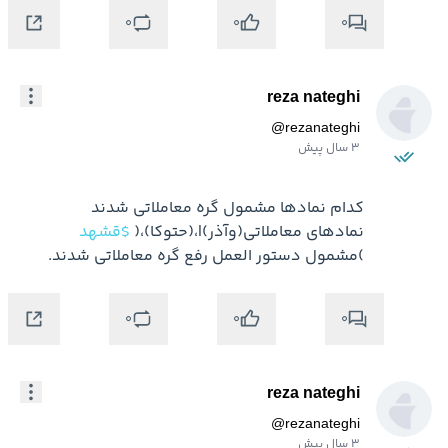
0
0
0
reza nateghi
@
rezanateghi
3 سال پیش
نمادهاي معاملاتي(وآذر)|،(حتوكا)،( 
$قشهد
)مشمول دستور العمل رفع گره معاملاتي شدند.
0
0
0
reza nateghi
@
rezanateghi
3 سال پیش