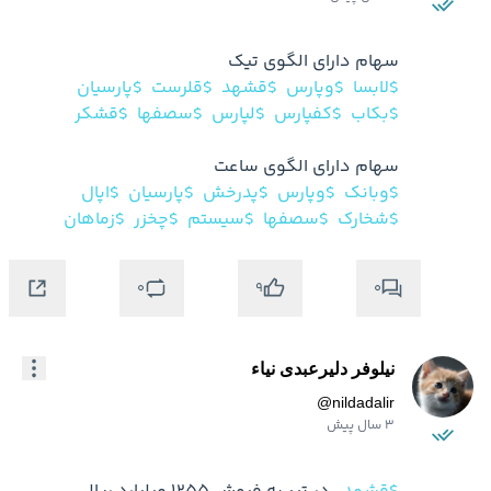
سهام دارای الگوی تیک

$لابسا
$وپارس
$قشهد
$قلرست
$پارسیان
$بکاب
$کفپارس
$لپارس
$سصفها
$قشکر
سهام دارای الگوی ساعت

$وبانک
$وپارس
$پدرخش
$پارسیان
$اپال
$شخارک
$سصفها
$سیستم
$چخزر
$زماهان
0
0
9
نیلوفر دلیرعبدی نیاء
@
nildadalir
3 سال پیش