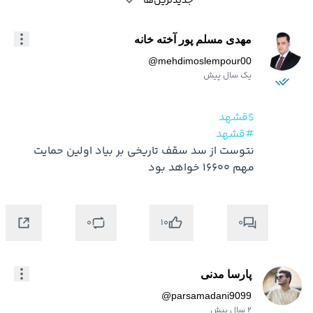
جدیدترین‌ها
مهدی مسلم پور آخته خانه
@
mehdimoslempour00
یک سال پیش
$قشهد
#قشهد
نتوست از سد سقف تاریخی بر بیاد اولین حمایت 
مهم 16600 خواهد بود
0
0
10
پارسا مدنی
@
parsamadani9099
2 سال پیش