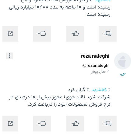
$قشهد
  در تیر به فروش 1255 میلیارد ریالی 
رسیده است و 10 ماهه به عدد 10488 میلیارد ریالی 
رسیده است
0
0
0
reza nateghi
@
rezanateghi
3 سال پیش
« 
$قشهد
شرکت شهد (قند خوی) مجوز بیش از 10 درصدی در 
نرخ فروش محصولات خود را دریافت کرد.
0
0
0