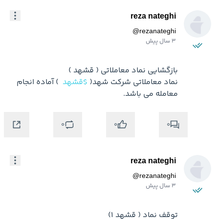
reza nateghi
@
rezanateghi
3 سال پیش
نماد معاملاتي شركت شهد( 
$قشهد
 ) آماده انجام 
معامله مي باشد.
0
0
0
reza nateghi
@
rezanateghi
3 سال پیش