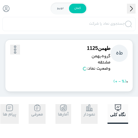
کمان
توربو
جستجوی نماد یا شرکت
طهمن1125
ط
ه
گروه‌بهمن‌
مشتقه
وضعیت نماد:
)
%
-
+
(
خرید
فروش
-
نمودار
آمارها
معرفی
پیام ها
نگاه کلی