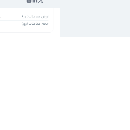
۱روز
۵ روز
ارزش معاملات(روز)
-
حجم معاملات (روز)
-
نظر شما چی
در متن پست خود 
کنید.