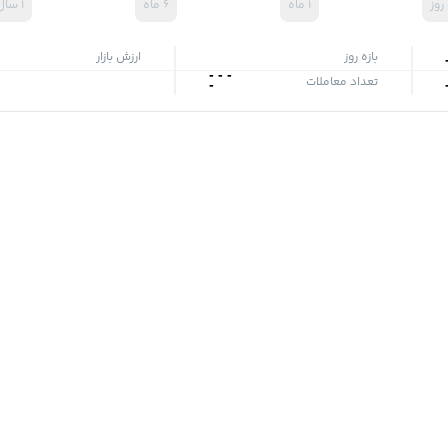
۱ ماه
۶ ماه
۱ سال
بازه روز
ارزش بازار
-
-
-
تعداد معاملات
-
ه؟
کاربران دیگر را با @، نمادهای مورد نظر را با $ و تگ‌ها را با # مشخص
جدیدترین‌
هیچ پست یافت نشد!