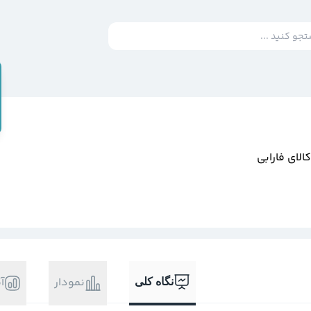
لاي فارابي
نمودار
آ
نگاه کلی