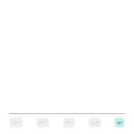
۱روز
۵ روز
۱ ماه
۶ ماه
۱ سال