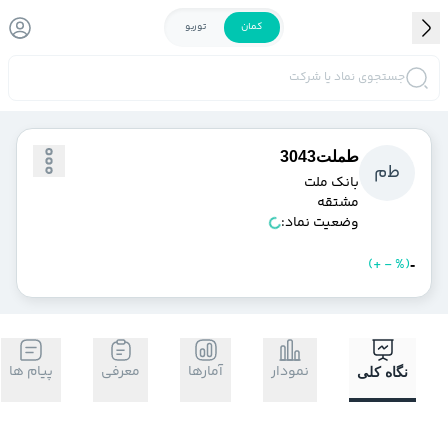
کمان
توربو
جستجوی نماد یا شرکت
طملت3043
ط
م
بانك ملت
مشتقه
وضعیت نماد:
)
%
-
+
(
خرید
فروش
-
نمودار
آمارها
معرفی
پیام ها
نگاه کلی