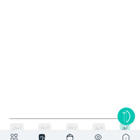
۱روز
۵ روز
۱ ماه
۶ ماه
۱ سال