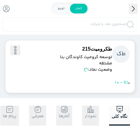
کمان
توربو
جستجوی نماد یا شرکت
طكروميت215
ط
ك
توسعه كروميت كاوندگان بنا
مشتقه
وضعیت نماد:
)
%
-
+
(
خرید
فروش
-
نمودار
آمارها
معرفی
پیام ها
نگاه کلی