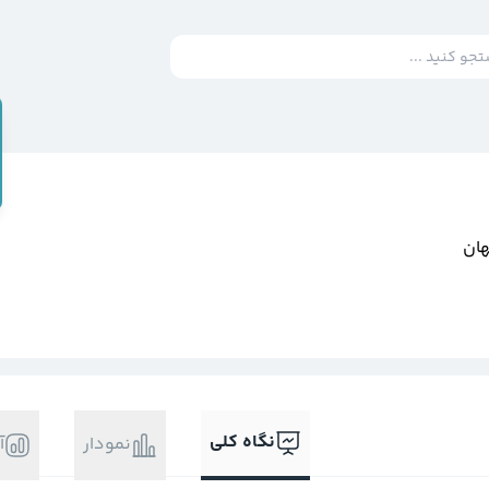
هان
نگاه کلی
نمودار
آ