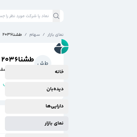
نمای بازار
/
سهام
/
طشنا2036
طشنا2036
ط
ش
پالايش نفت اصف
خانه
مشتقه
وضعیت نماد:
دیده‌بان
دارایی‌ها
نمای بازار