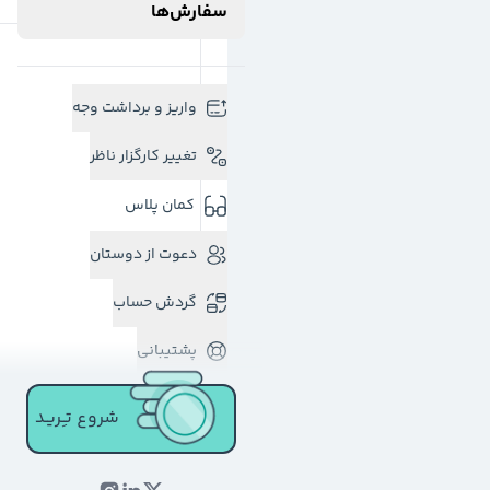
سفارش‌ها
واریز و برداشت وجه
تغییر کارگزار ناظر
کمان پلاس
دعوت از دوستان
گردش حساب
پشتیبانی
شروع تـِـریـد