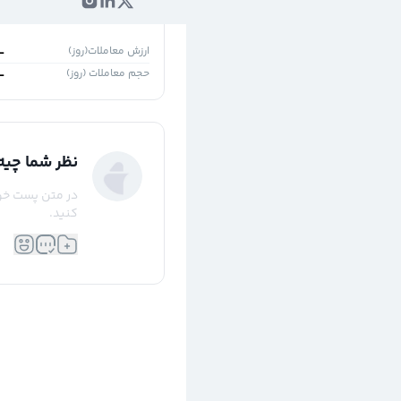
۱روز
۵ روز
ارزش معاملات(روز)
-
حجم معاملات (روز)
-
نظر شما چیه
در متن پست خود 
کنید.