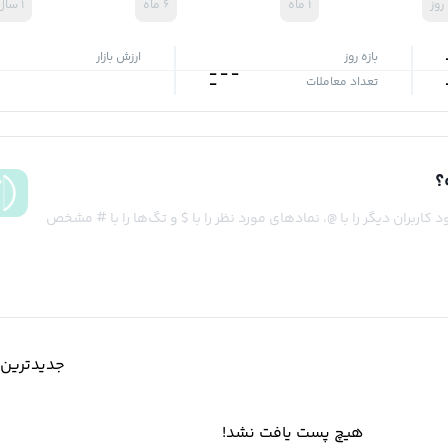
۱ ماه
۶ ماه
۱ سال
بازه روز
ارزش بازار
-
-
-
تعداد معاملات
-
؟
کاربران دیگر را با @، نمادهای مورد نظر را با $ و تگ‌ها را با # مشخص
جدیدترین‌
هیچ پست یافت نشد!