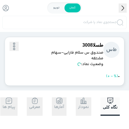
کمان
توربو
جستجوی نماد یا شرکت
طسلا3008
ط
س
صندوق س سلام فارابي-سهام
مشتقه
وضعیت نماد:
)
%
-
+
(
خرید
فروش
-
نمودار
آمارها
معرفی
پیام ها
نگاه کلی