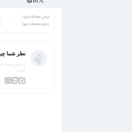
۱روز
۵ روز
ارزش معاملات(روز)
-
حجم معاملات (روز)
-
نظر شما چی
در متن پست خود 
کنید.