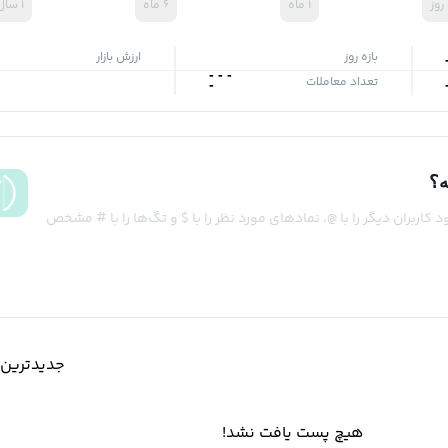
۱ ماه
۶ ماه
۱ سال
بازه روز
ارزش بازار
-
-
-
تعداد معاملات
-
ه؟
کاربران دیگر را با @، نمادهای مورد نظر را با $ و تگ‌ها را با # مشخص
جدیدترین‌
هیچ پست یافت نشد!