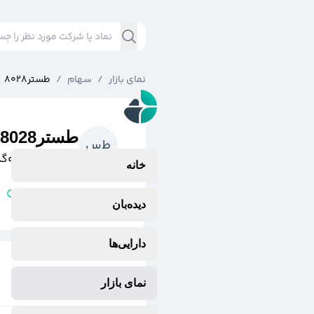
نمای بازار
/
سهام
/
طستر8028
طستر8028
ط
س
گسترش‌سرمايه‌گذا
خانه
مشتقه
وضعیت نماد:
دیده‌بان
دارایی‌ها
نمای بازار