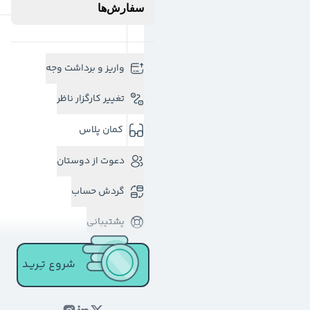
سفارش‌ها
واریز و برداشت وجه
تغییر کارگزار ناظر
کمان پلاس
دعوت از دوستان
گردش حساب
پشتیبانی
شروع تـِـریـد