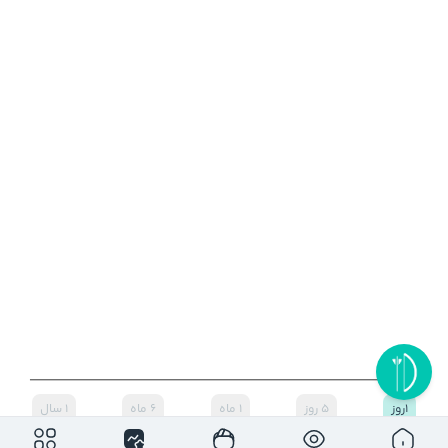
۱روز
۵ روز
۱ ماه
۶ ماه
۱ سال