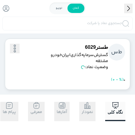
کمان
توربو
جستجوی نماد یا شرکت
طستر6029
ط
س
گسترش‌سرمايه‌گذاري‌ايران‌خودرو
مشتقه
وضعیت نماد:
)
%
-
+
(
خرید
فروش
-
نمودار
آمارها
معرفی
پیام ها
نگاه کلی