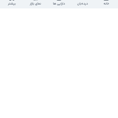
ارزش معاملات روز
بازه روز
خانه
دیده‌بان
دارایی ها
نمای بازار
بیشتر
-
-
-
-
حجم معاملات روز
تعداد معاملات
-
-
ارزش بازار
تعداد سهام
-
-
تعداد
حجم
قیمت
حجم
تعداد
درحال دریافت اطلاعات...
مشاهده عمق بازار