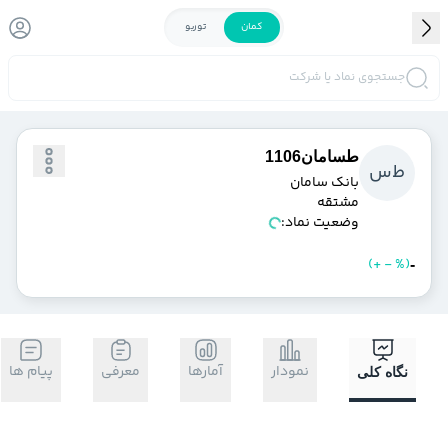
کمان
توربو
جستجوی نماد یا شرکت
طسامان1106
ط
س
بانك سامان
مشتقه
وضعیت نماد:
)
%
-
+
(
خرید
فروش
-
نمودار
آمارها
معرفی
پیام ها
نگاه کلی