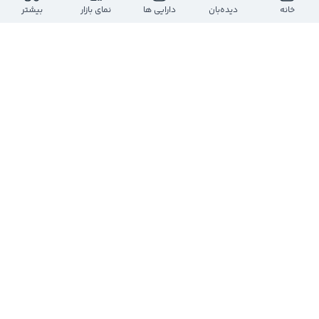
ارزش معاملات روز
بازه روز
خانه
دیده‌بان
دارایی ها
نمای بازار
بیشتر
-
-
-
-
حجم معاملات روز
تعداد معاملات
-
-
ارزش بازار
تعداد سهام
-
-
تعداد
حجم
قیمت
حجم
تعداد
درحال دریافت اطلاعات...
مشاهده عمق بازار