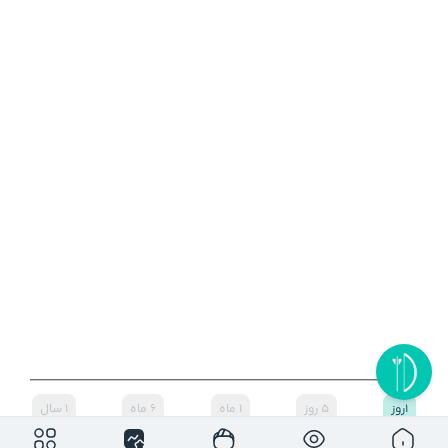
۱روز
۵ روز
۱ ماه
۶ ماه
۱ سال