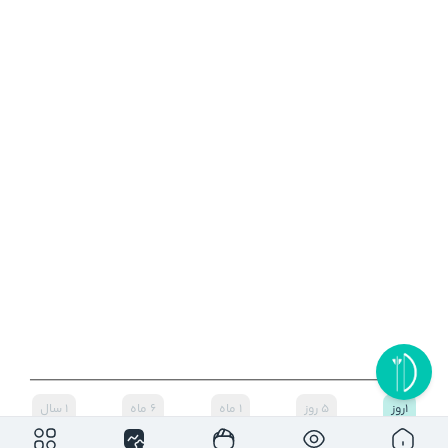
۱روز
۵ روز
۱ ماه
۶ ماه
۱ سال