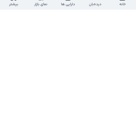
ارزش معاملات روز
بازه روز
خانه
دیده‌بان
دارایی ها
نمای بازار
بیشتر
-
-
-
-
حجم معاملات روز
تعداد معاملات
-
-
ارزش بازار
تعداد سهام
-
-
تعداد
حجم
قیمت
حجم
تعداد
درحال دریافت اطلاعات...
مشاهده عمق بازار