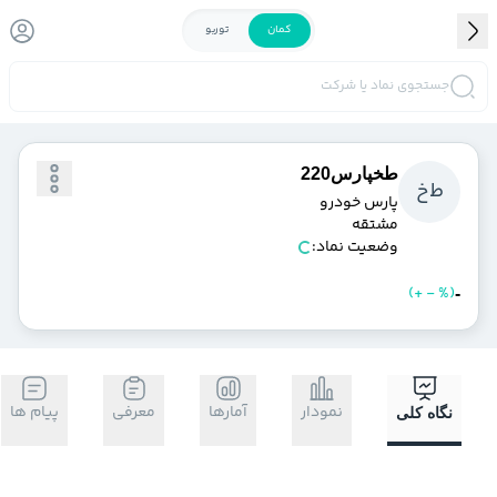
کمان
توربو
جستجوی نماد یا شرکت
طخپارس220
ط
خ
پارس خودرو
مشتقه
وضعیت نماد:
)
%
-
+
(
خرید
فروش
-
نمودار
آمارها
معرفی
پیام ها
نگاه کلی