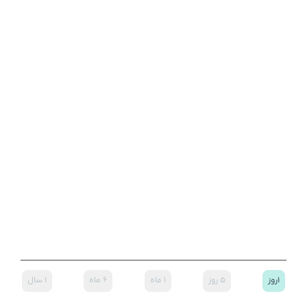
۱روز
۵ روز
۱ ماه
۶ ماه
۱ سال