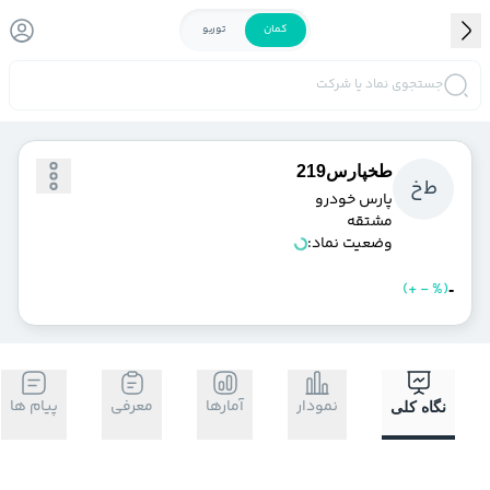
کمان
توربو
جستجوی نماد یا شرکت
طخپارس219
ط
خ
پارس خودرو
مشتقه
وضعیت نماد:
)
%
-
+
(
خرید
فروش
-
نمودار
آمارها
معرفی
پیام ها
نگاه کلی