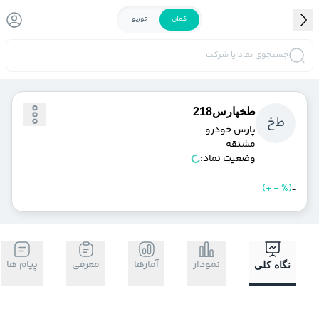
کمان
توربو
جستجوی نماد یا شرکت
طخپارس218
ط
خ
پارس خودرو
مشتقه
وضعیت نماد:
)
%
-
+
(
خرید
فروش
-
نمودار
آمارها
معرفی
پیام ها
نگاه کلی