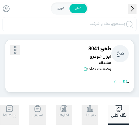
کمان
توربو
جستجوی نماد یا شرکت
طخود8041
ط
خ
ايران‌ خودرو
مشتقه
وضعیت نماد:
)
%
-
+
(
خرید
فروش
-
نمودار
آمارها
معرفی
پیام ها
نگاه کلی