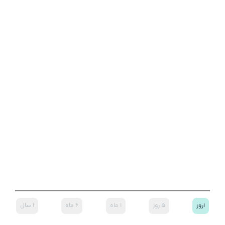
۱روز
۵ روز
۱ ماه
۶ ماه
۱ سال