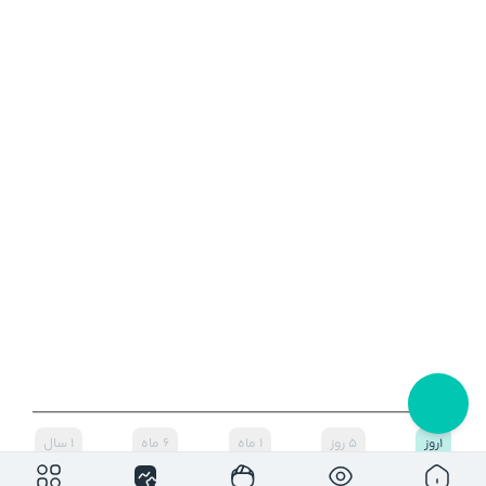
۱روز
۵ روز
۱ ماه
۶ ماه
۱ سال