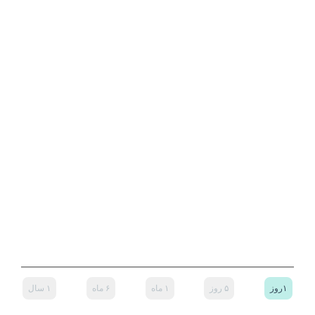
۱روز
۵ روز
۱ ماه
۶ ماه
۱ سال