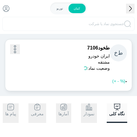
کمان
توربو
جستجوی نماد یا شرکت
طخود7106
ط
خ
ايران‌ خودرو
مشتقه
وضعیت نماد:
-
)
%
-
+
(
خرید
فروش
نگاه کلی
نمودار
آمارها
معرفی
پیام ها