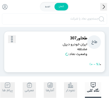
کمان
توربو
جستجوی نماد یا شرکت
طخاور307
ط
خ
ايران خودرو ديزل
مشتقه
وضعیت نماد:
)
%
-
+
(
خرید
فروش
-
نمودار
آمارها
معرفی
پیام ها
نگاه کلی