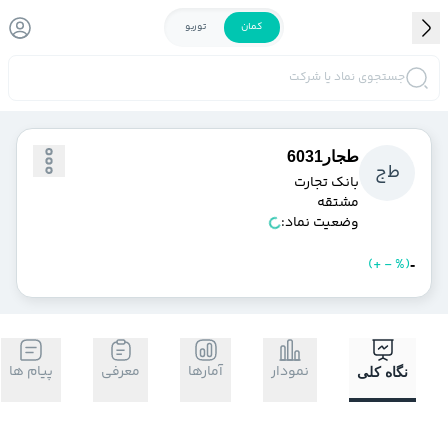
کمان
توربو
جستجوی نماد یا شرکت
طجار6031
ط
ج
بانك تجارت
مشتقه
وضعیت نماد:
)
%
-
+
(
خرید
فروش
-
نمودار
آمارها
معرفی
پیام ها
نگاه کلی