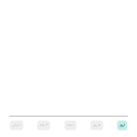
۱روز
۵ روز
۱ ماه
۶ ماه
۱ سال