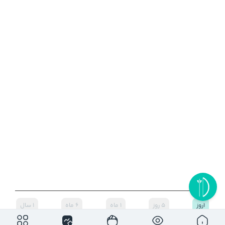
۱روز
۵ روز
۱ ماه
۶ ماه
۱ سال