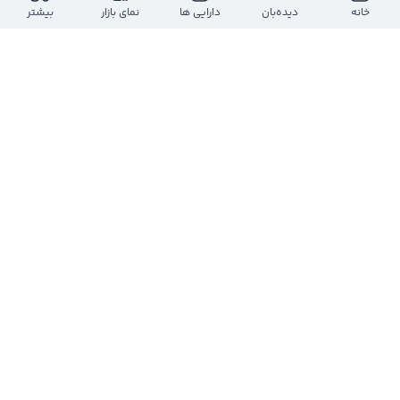
ارزش معاملات روز
بازه روز
خانه
دیده‌بان
دارایی ها
نمای بازار
بیشتر
-
-
-
-
حجم معاملات روز
تعداد معاملات
-
-
ارزش بازار
تعداد سهام
-
-
تعداد
حجم
قیمت
حجم
تعداد
درحال دریافت اطلاعات...
مشاهده عمق بازار