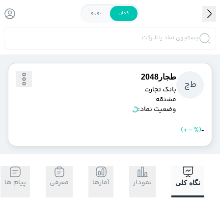
کمان
توربو
جستجوی نماد یا شرکت
طجار2048
ط
ج
بانك تجارت
مشتقه
وضعیت نماد:
)
%
-
+
(
خرید
فروش
-
نمودار
آمارها
معرفی
پیام ها
نگاه کلی