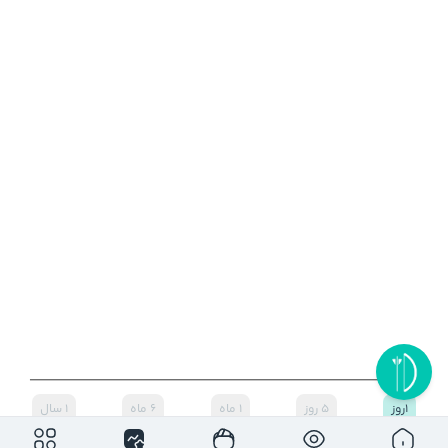
۱روز
۵ روز
۱ ماه
۶ ماه
۱ سال