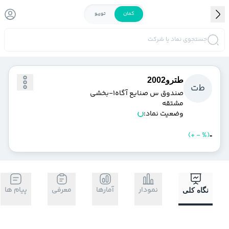
کمان
توربو
جستجوی نماد یا شرکت
طترو2002
ط
ت
صندوق س صنايع آگاه1-بخشي
مشتقه
وضعیت نماد:
)
%
-
+
(
خرید
فروش
-
نمودار
آمارها
معرفی
پیام ها
نگاه کلی