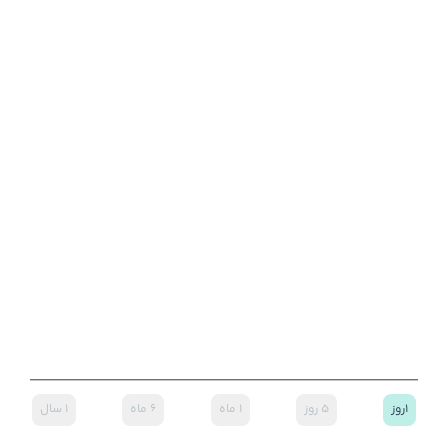
۱روز
۵ روز
۱ ماه
۶ ماه
۱ سال