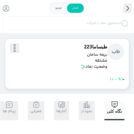
کمان
توربو
جستجوی نماد یا شرکت
طبساما223
ط
ب
بيمه سامان
مشتقه
وضعیت نماد:
)
%
-
+
(
خرید
فروش
-
نمودار
آمارها
معرفی
پیام ها
نگاه کلی