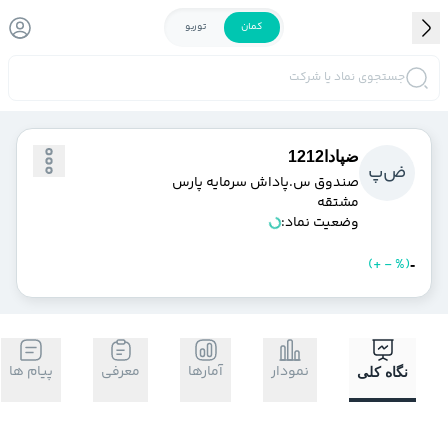
کمان
توربو
جستجوی نماد یا شرکت
ضپادا1212
ض
پ
صندوق س.پاداش سرمايه پارس
مشتقه
وضعیت نماد:
)
%
-
+
(
خرید
فروش
-
نمودار
آمارها
معرفی
پیام ها
نگاه کلی