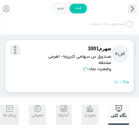
کمان
توربو
جستجوی نماد یا شرکت
ضهرم3001
ض
ه
صندوق س سهامي كاريزما- اهرمي
مشتقه
وضعیت نماد:
)
%
-
+
(
خرید
فروش
-
نمودار
آمارها
معرفی
پیام ها
نگاه کلی