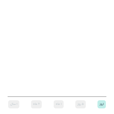
۱روز
۵ روز
۱ ماه
۶ ماه
۱ سال