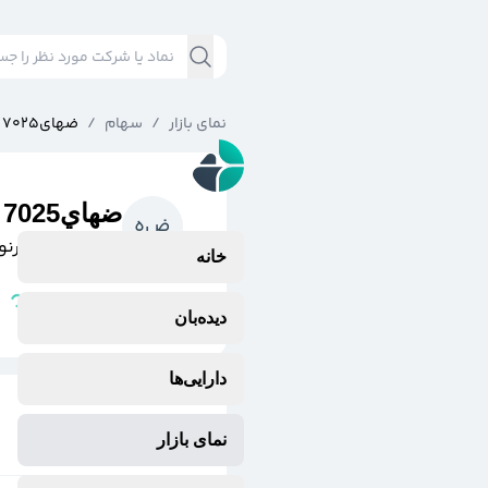
نمای بازار
/
سهام
/
ضهاي7025
ضهاي7025
ض
ه
داده گسترعصرن
خانه
مشتقه
وضعیت نماد:
دیده‌بان
دارایی‌ها
نمای بازار