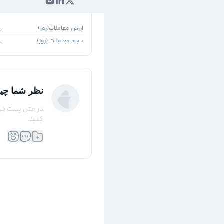
۱روز
۵ روز
ارزش معاملات(روز)
-
حجم معاملات (روز)
-
نظر شما چی
در متن پست خود 
کنید.