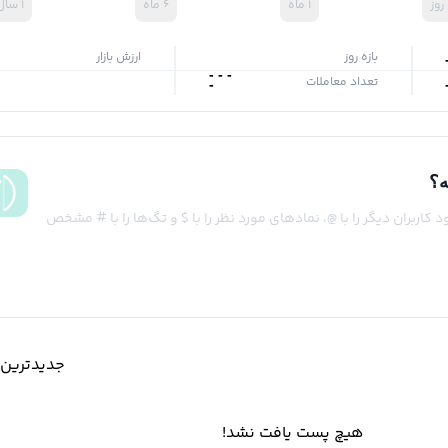
۱ ماه
۶ ماه
۱ سال
بازه روز
ارزش بازار
-
-
-
تعداد معاملات
-
ه؟
کاربران دیگر را با @، نمادهای مورد نظر را با $ و تگ‌ها را با # مشخص
جدیدترین‌
هیچ پست یافت نشد!