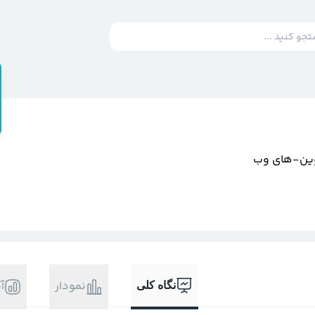
وين-هاي وب
نمودار
آ
نگاه کلی