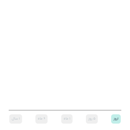
۱روز
۵ روز
۱ ماه
۶ ماه
۱ سال