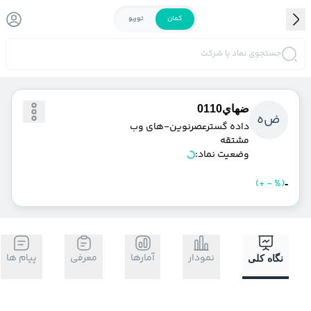
کمان
توربو
جستجوی نماد یا شرکت
ضهاي0110
ض
ه
داده گسترعصرنوين-هاي وب
مشتقه
وضعیت نماد:
)
%
-
+
(
خرید
فروش
-
نمودار
آمارها
معرفی
پیام ها
نگاه کلی