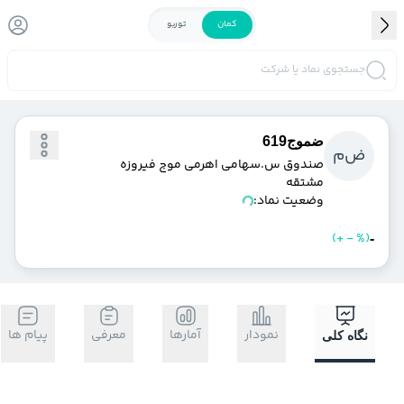
کمان
توربو
جستجوی نماد یا شرکت
ضموج619
ض
م
صندوق س.سهامي اهرمي موج فيروزه
مشتقه
وضعیت نماد:
)
%
-
+
(
خرید
فروش
-
نمودار
آمارها
معرفی
پیام ها
نگاه کلی