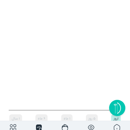
۱روز
۵ روز
۱ ماه
۶ ماه
۱ سال