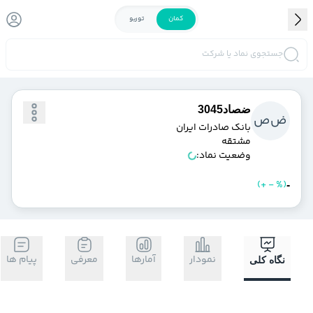
کمان
توربو
جستجوی نماد یا شرکت
ضصاد3045
ض
ص
بانك صادرات ايران
مشتقه
وضعیت نماد:
)
%
-
+
(
خرید
فروش
-
نمودار
آمارها
معرفی
پیام ها
نگاه کلی