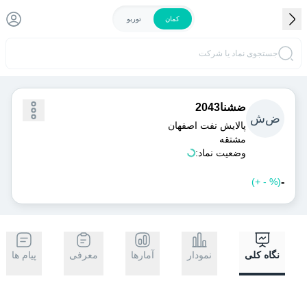
کمان
توربو
جستجوی نماد یا شرکت
ضشنا2043
ض
ش
پالايش نفت اصفهان
مشتقه
وضعیت نماد:
-
)
%
-
+
(
خرید
فروش
نگاه کلی
نمودار
آمارها
معرفی
پیام ها