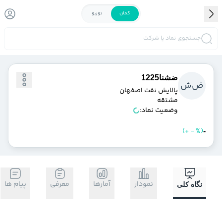
کمان
توربو
جستجوی نماد یا شرکت
ضشنا1225
ض
ش
پالايش نفت اصفهان
مشتقه
وضعیت نماد:
)
%
-
+
(
خرید
فروش
-
نمودار
آمارها
معرفی
پیام ها
نگاه کلی