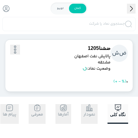
کمان
توربو
جستجوی نماد یا شرکت
ضشنا1205
ض
ش
پالايش نفت اصفهان
مشتقه
وضعیت نماد:
)
%
-
+
(
خرید
فروش
-
نمودار
آمارها
معرفی
پیام ها
نگاه کلی