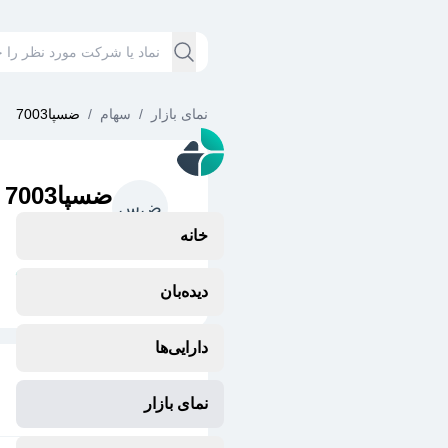
نمای بازار
/
سهام
/
ضسپا7003
ضسپا7003
ض
س
سايپا
خانه
مشتقه
وضعیت نماد:
دیده‌بان
دارایی‌ها
نمای بازار