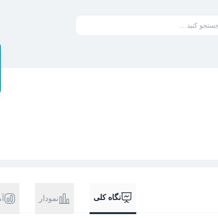
نگاه کلی
نمودار
آم