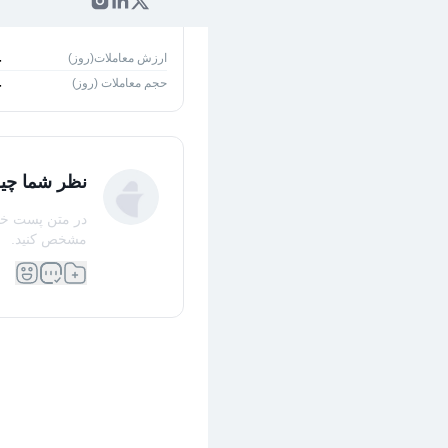
۱روز
۵ ر
ارزش معاملات(روز)
-
حجم معاملات (روز)
-
نظر شما چی
در متن پست خود 
مشخص کنید.