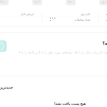
وز
۱ ماه
۶ ماه
۱ سال
بازه روز
ارزش بازار
-
-
-
تعداد معاملات
-
ه؟
کاربران دیگر را با @، نمادهای مورد نظر را با $ و تگ‌ها را با #
جدیدترین‌
هیچ پست یافت نشد!