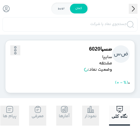
کمان
توربو
جستجوی نماد یا شرکت
ضسپا6020
ض
س
سايپا
مشتقه
وضعیت نماد:
)
%
-
+
(
خرید
فروش
-
نمودار
آمارها
معرفی
پیام ها
نگاه کلی