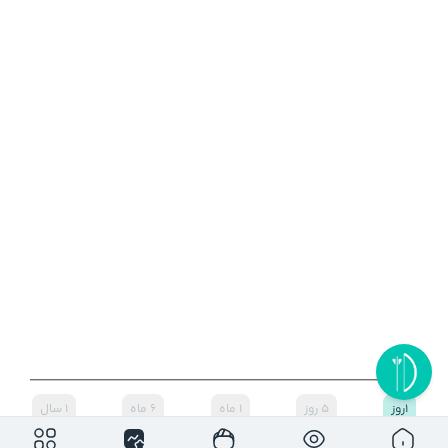
۱روز
۵ روز
۱ ماه
۶ ماه
۱ سال