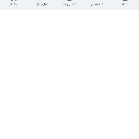
ارزش معاملات روز
بازه روز
خانه
دیده‌بان
دارایی ها
نمای بازار
بیشتر
-
-
-
-
حجم معاملات روز
تعداد معاملات
-
-
ارزش بازار
تعداد سهام
-
-
تعداد
حجم
قیمت
حجم
تعداد
درحال دریافت اطلاعات...
مشاهده عمق بازار