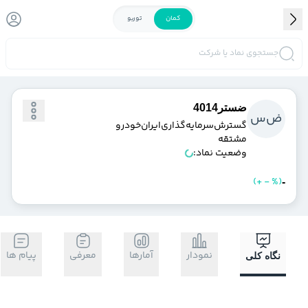
کمان
توربو
جستجوی نماد یا شرکت
ضستر4014
ض
س
گسترش‌سرمايه‌گذاري‌ايران‌خودرو
مشتقه
وضعیت نماد:
)
%
-
+
(
خرید
فروش
-
نمودار
آمارها
معرفی
پیام ها
نگاه کلی