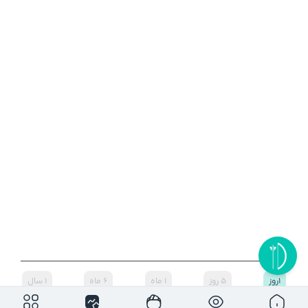
۱روز
۵ روز
۱ ماه
۶ ماه
۱ سال