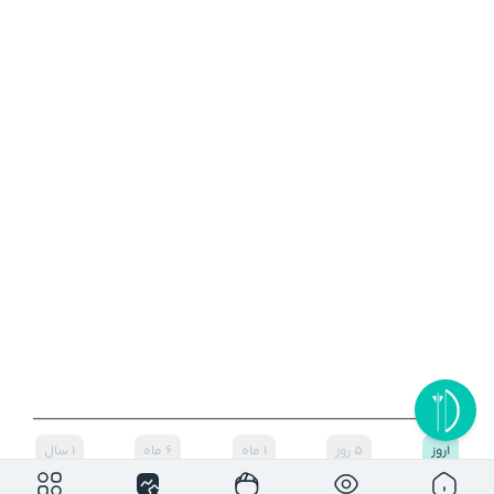
۱روز
۵ روز
۱ ماه
۶ ماه
۱ سال