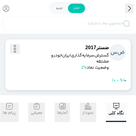
کمان
توربو
جستجوی نماد یا شرکت
ضستر2017
ض
س
گسترش‌سرمايه‌گذاري‌ايران‌خودرو
مشتقه
وضعیت نماد:
)
%
-
+
(
خرید
فروش
-
نمودار
آمارها
معرفی
پیام ها
نگاه کلی