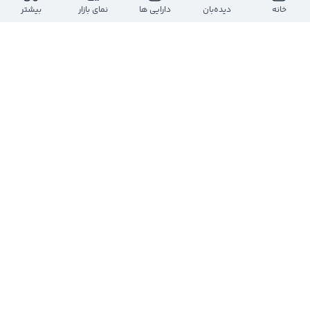
ارزش معاملات روز
بازه روز
خانه
دیده‌بان
دارایی ها
نمای بازار
بیشتر
-
-
-
-
حجم معاملات روز
تعداد معاملات
-
-
ارزش بازار
تعداد سهام
-
-
تعداد
حجم
قیمت
حجم
تعداد
درحال دریافت اطلاعات...
مشاهده عمق بازار