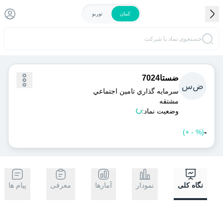
کمان
توربو
جستجوی نماد یا شرکت
ضستا7024
ض
س
سرمايه گذاري تامين اجتماعي
مشتقه
وضعیت نماد:
-
)
%
-
+
(
خرید
فروش
نگاه کلی
نمودار
آمارها
معرفی
پیام ها