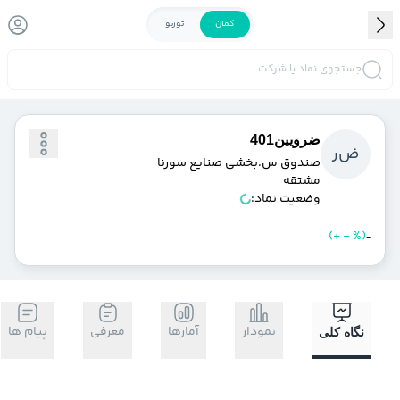
کمان
توربو
جستجوی نماد یا شرکت
ضرويين401
ض
ر
صندوق س.بخشي صنايع سورنا
مشتقه
وضعیت نماد:
)
%
-
+
(
خرید
فروش
-
نمودار
آمارها
معرفی
پیام ها
نگاه کلی