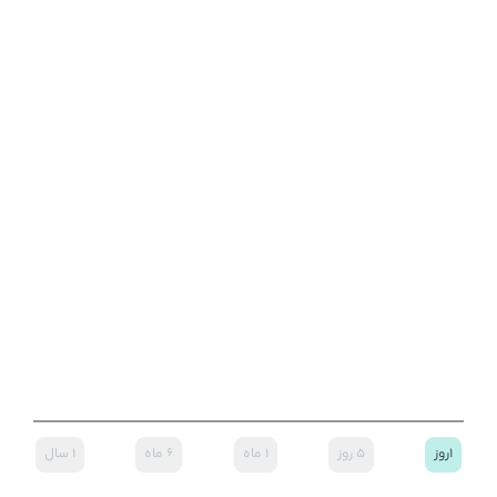
۱روز
۵ روز
۱ ماه
۶ ماه
۱ سال