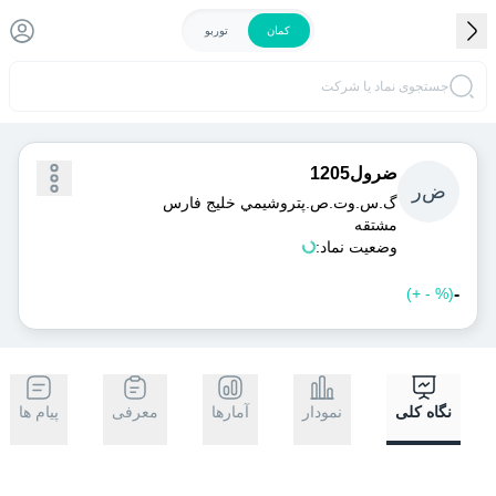
کمان
توربو
جستجوی نماد یا شرکت
ضرول1205
ض
ر
گ.س.وت.ص.پتروشيمي خليج فارس
مشتقه
وضعیت نماد:
-
)
%
-
+
(
خرید
فروش
نگاه کلی
نمودار
آمارها
معرفی
پیام ها