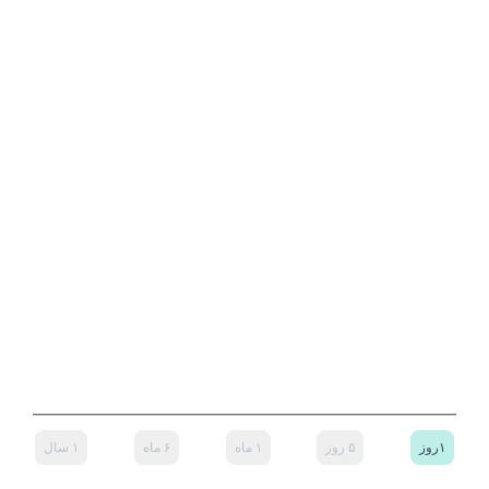
۱روز
۵ روز
۱ ماه
۶ ماه
۱ سال