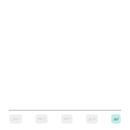
۱روز
۵ روز
۱ ماه
۶ ماه
۱ سال