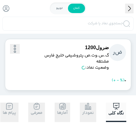
کمان
توربو
جستجوی نماد یا شرکت
ضرول1200
ض
ر
گ.س.وت.ص.پتروشيمي خليج فارس
مشتقه
وضعیت نماد:
)
%
-
+
(
خرید
فروش
-
نمودار
آمارها
معرفی
پیام ها
نگاه کلی