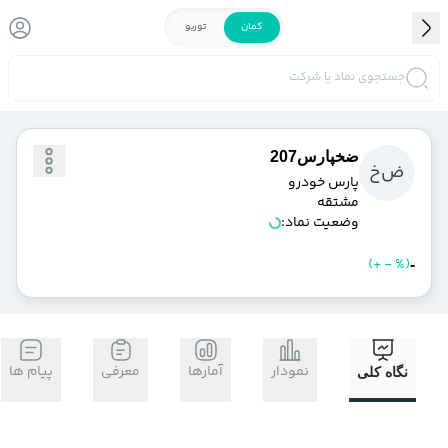
کمان
توربو
جستجوی نماد یا شرکت
ضخپارس207
ض
خ
پارس خودرو
مشتقه
وضعیت نماد:
)
%
-
+
(
خرید
فروش
-
نمودار
آمارها
معرفی
پیام ها
نگاه کلی