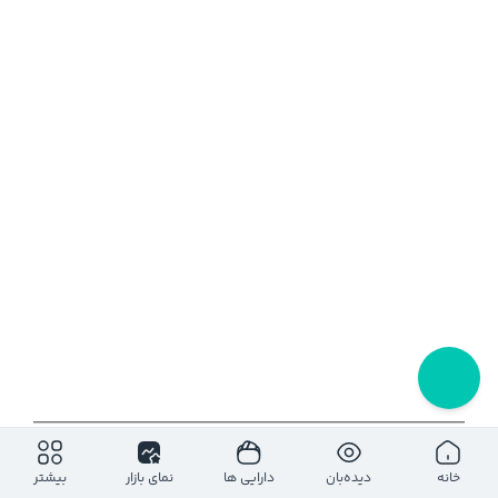
۱روز
۵ روز
۱ ماه
۶ ماه
۱ سال
خانه
دیده‌بان
دارایی ها
نمای بازار
بیشتر