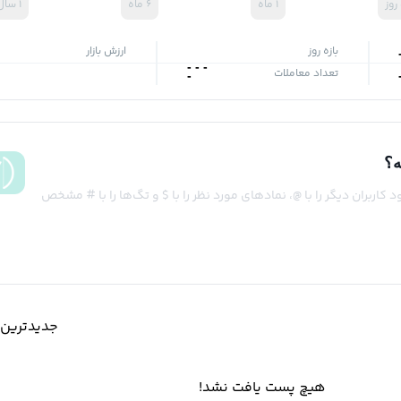
۱ ماه
۶ ماه
۱ سال
بازه روز
ارزش بازار
-
-
-
تعداد معاملات
-
ه؟
کاربران دیگر را با @، نمادهای مورد نظر را با $ و تگ‌ها را با # مشخص
جدیدترین‌
هیچ پست یافت نشد!