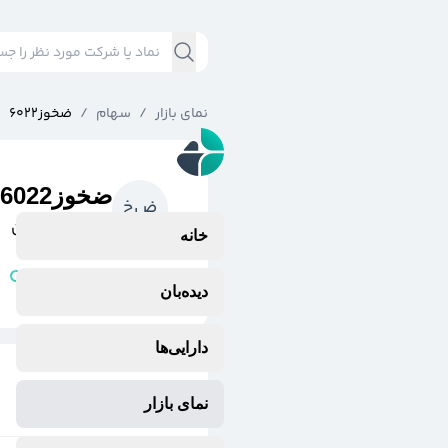
نمای بازار
/
سهام
/
ضخوز6022
ضخوز6022
ض
خ
فولاد خوزستان
خانه
مشتقه
وضعیت نماد:
دیده‌بان
دارایی‌ها
نمای بازار