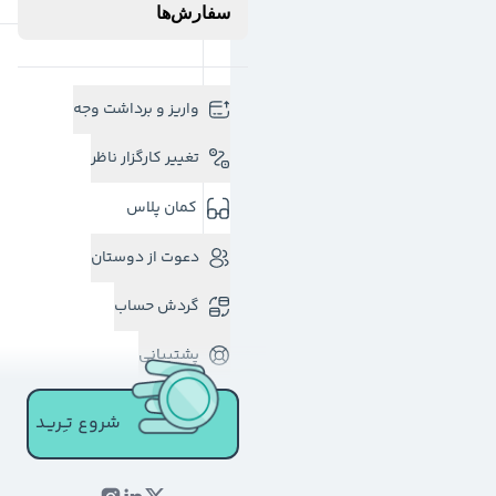
سفارش‌ها
واریز و برداشت وجه
تغییر کارگزار ناظر
کمان پلاس
دعوت از دوستان
گردش حساب
پشتیبانی
شروع تـِـریـد