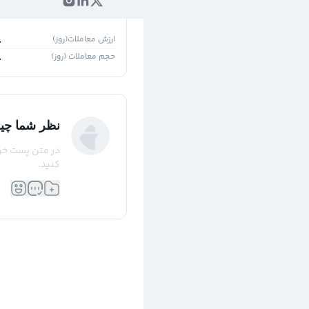
۱روز
۵ روز
ارزش معاملات(روز)
-
حجم معاملات (روز)
-
نظر شما چی
در متن پست خود 
کنید.