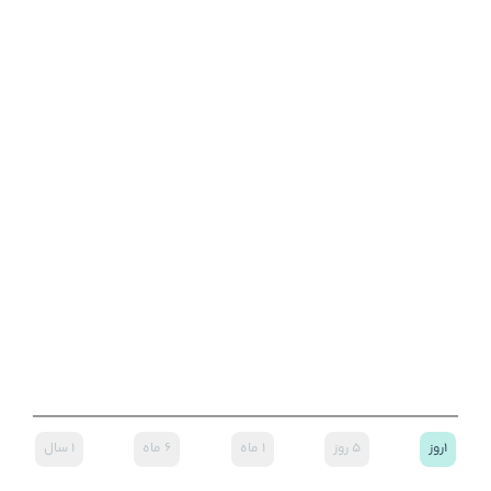
۱روز
۵ روز
۱ ماه
۶ ماه
۱ سال