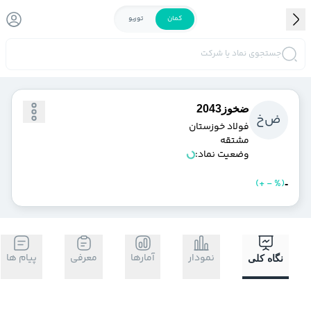
کمان
توربو
جستجوی نماد یا شرکت
ضخوز2043
ض
خ
فولاد خوزستان
مشتقه
وضعیت نماد:
)
%
-
+
(
خرید
فروش
-
نمودار
آمارها
معرفی
پیام ها
نگاه کلی