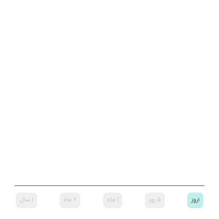
۱روز
۵ روز
۱ ماه
۶ ماه
۱ سال