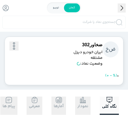
کمان
توربو
جستجوی نماد یا شرکت
ضخاور302
ض
خ
ايران خودرو ديزل
مشتقه
وضعیت نماد:
)
%
-
+
(
خرید
فروش
-
نمودار
آمارها
معرفی
پیام ها
نگاه کلی