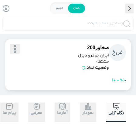
کمان
توربو
جستجوی نماد یا شرکت
ضخاور200
ض
خ
ايران خودرو ديزل
مشتقه
وضعیت نماد:
)
%
-
+
(
خرید
فروش
-
نمودار
آمارها
معرفی
پیام ها
نگاه کلی