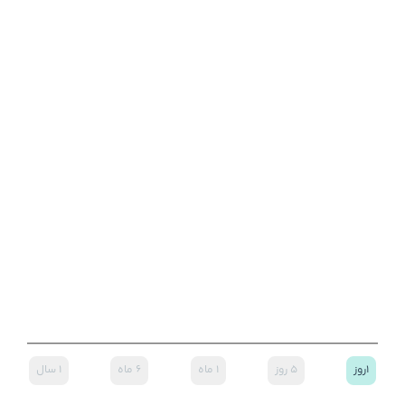
۱روز
۵ روز
۱ ماه
۶ ماه
۱ سال