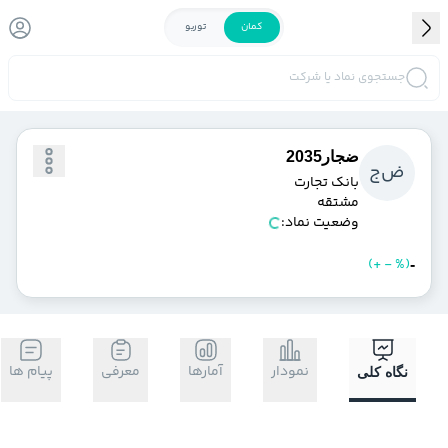
کمان
توربو
جستجوی نماد یا شرکت
ضجار2035
ض
ج
بانك تجارت
مشتقه
وضعیت نماد:
)
%
-
+
(
خرید
فروش
-
نمودار
آمارها
معرفی
پیام ها
نگاه کلی