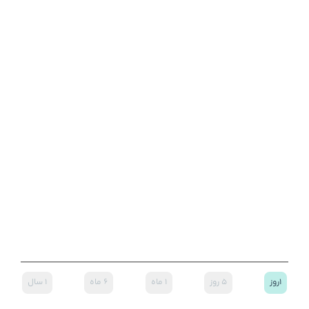
۱روز
۵ روز
۱ ماه
۶ ماه
۱ سال