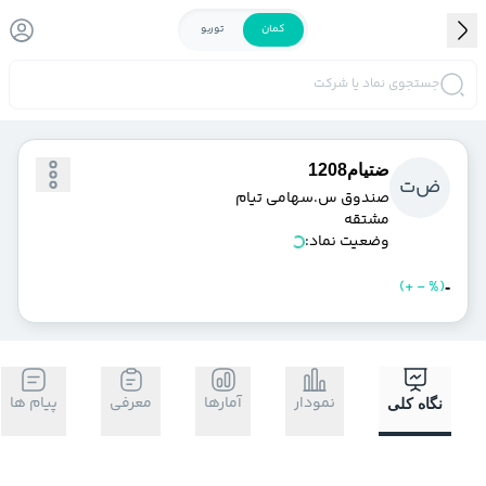
کمان
توربو
جستجوی نماد یا شرکت
ضتيام1208
ض
ت
صندوق س.سهامي تيام
مشتقه
وضعیت نماد:
)
%
-
+
(
خرید
فروش
-
نمودار
آمارها
معرفی
پیام ها
نگاه کلی